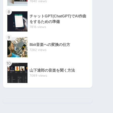
7840 views
8
チャットGPT(ChatGPT)でAI作曲
をするための準備
7816 views
9
8bit音楽への変換の仕方
7282 views
10
山下達郎の音楽を聞く方法
7089 views