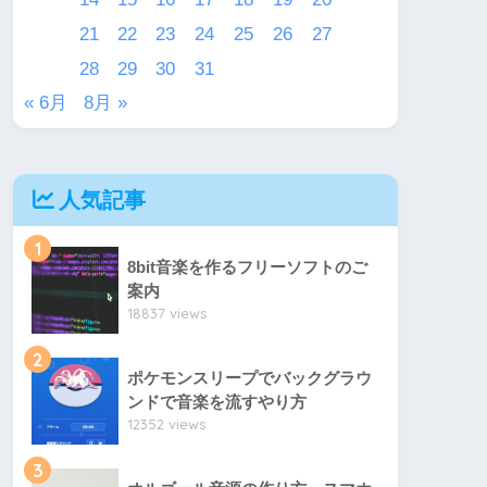
21
22
23
24
25
26
27
28
29
30
31
« 6月
8月 »
人気記事
1
8bit音楽を作るフリーソフトのご
案内
18837 views
2
ポケモンスリープでバックグラウ
ンドで音楽を流すやり方
12352 views
3