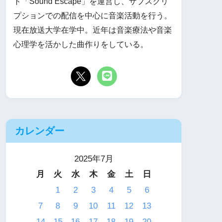
ト「Sound Escape」を運営し、サブスクリ
プションでの配信を中心に音楽活動を行う。
現在放送大学在学中。近年は音楽療法や音楽
心理学を活かした曲作りをしている。
カレンダー
2025年7月
月
火
水
木
金
土
日
1
2
3
4
5
6
7
8
9
10
11
12
13
14
15
16
17
18
19
20