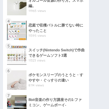
オルゴール音源の作り方。スマホ
編。
11965 views
4
恋庭で収穫バトルに勝てない時に
やったこと
11395 views
5
スイッチ(Nintendo Switch)で作曲
できるゲームソフト3選
11323 views
6
ポケモンスリープのうとうと・す
やすや・ぐっすりの違い
8114 views
7
8bit音楽の作り方講座その1-ファ
ミコン、ゲームボーイ-