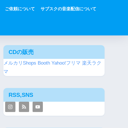
ご依頼について
サブスクの音楽配信について
CDの販売
メルカリShops
Booth
Yahoo!フリマ
楽天ラク
マ
RSS,SNS