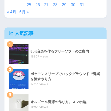
25
26
27
28
29
30
31
« 4月
6月 »
人気記事
1
8bit音楽を作るフリーソフトのご案内
18837 views
2
ポケモンスリープでバックグラウンドで音楽
を流すやり方
12351 views
3
オルゴール音源の作り方。スマホ編。
11964 views