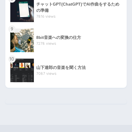
チャットGPT(ChatGPT)でAI作曲をするため
の準備
7816 views
9
8bit音楽への変換の仕方
7278 views
10
山下達郎の音楽を聞く方法
7087 views