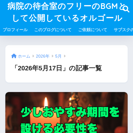
病院の待合室のフリーのBGMと
して公開しているオルゴール
プロフィール
このブログについて
ご依頼について
サブスク
ホーム
2026年
5月
「2026年5月17日」の記事一覧