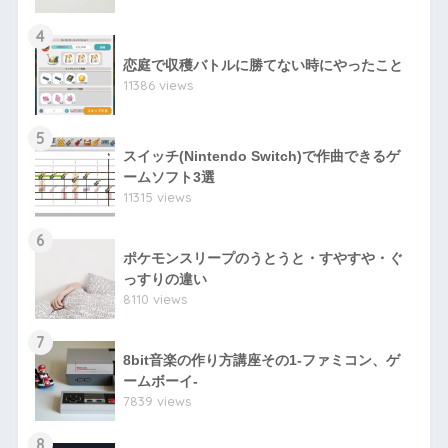
4
恋庭で収穫バトルに勝てない時にやったこと
11386 views
5
スイッチ(Nintendo Switch)で作曲できるゲ
ームソフト3選
11315 views
6
ポケモンスリープのうとうと・すやすや・ぐ
っすりの違い
8110 views
7
8bit音楽の作り方講座その1-ファミコン、ゲ
ームボーイ-
7839 views
8