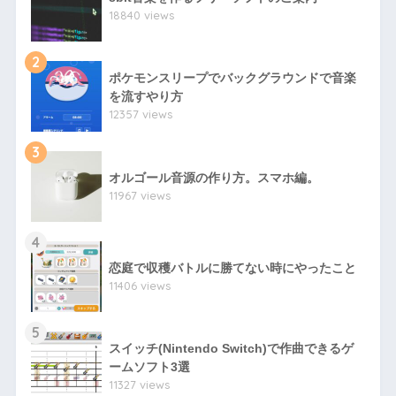
18840 views
2
ポケモンスリープでバックグラウンドで音楽
を流すやり方
12357 views
3
オルゴール音源の作り方。スマホ編。
11967 views
4
恋庭で収穫バトルに勝てない時にやったこと
11406 views
5
スイッチ(Nintendo Switch)で作曲できるゲ
ームソフト3選
11327 views