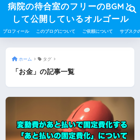
病院の待合室のフリーのBGMと
して公開しているオルゴール
プロフィール
このブログについて
ご依頼について
サブスク
ホーム
タグ
「お金」の記事一覧