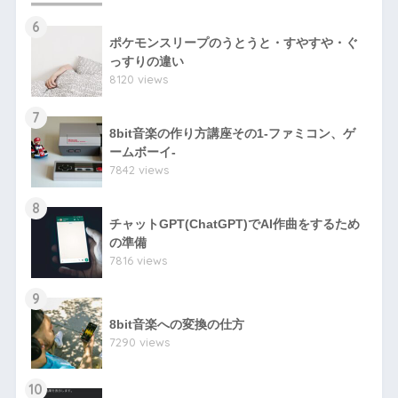
6
ポケモンスリープのうとうと・すやすや・ぐ
っすりの違い
8120 views
7
8bit音楽の作り方講座その1-ファミコン、ゲ
ームボーイ-
7842 views
8
チャットGPT(ChatGPT)でAI作曲をするため
の準備
7816 views
9
8bit音楽への変換の仕方
7290 views
10