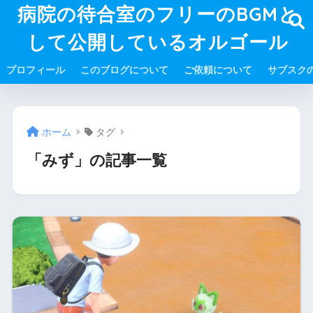
病院の待合室のフリーのBGMと
して公開しているオルゴール
プロフィール
このブログについて
ご依頼について
サブスク
ホーム
タグ
「みず」の記事一覧