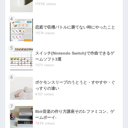
11958 views
4
恋庭で収穫バトルに勝てない時にやったこと
11374 views
5
スイッチ(Nintendo Switch)で作曲できるゲ
ームソフト3選
11311 views
6
ポケモンスリープのうとうと・すやすや・ぐ
っすりの違い
8107 views
7
8bit音楽の作り方講座その1-ファミコン、ゲ
ームボーイ-
7839 views