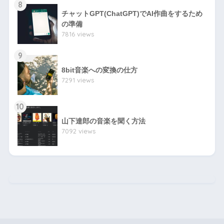
8
チャットGPT(ChatGPT)でAI作曲をするため
の準備
7816 views
9
8bit音楽への変換の仕方
7291 views
10
山下達郎の音楽を聞く方法
7092 views