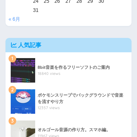
24
25
26
27
28
29
30
31
« 6月
人気記事
1
8bit音楽を作るフリーソフトのご案内
18840 views
2
ポケモンスリープでバックグラウンドで音楽
を流すやり方
12357 views
3
オルゴール音源の作り方。スマホ編。
11967 views