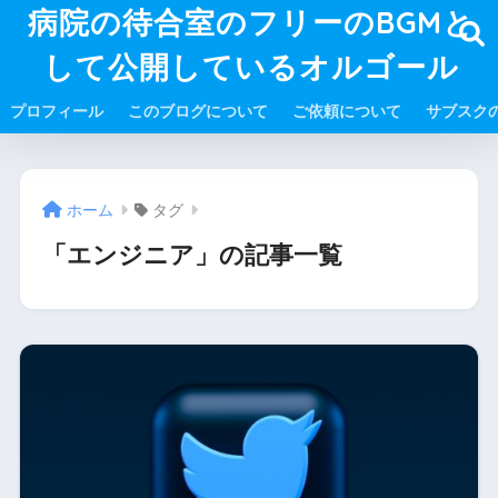
病院の待合室のフリーのBGMと
して公開しているオルゴール
プロフィール
このブログについて
ご依頼について
サブスク
ホーム
タグ
「エンジニア」の記事一覧