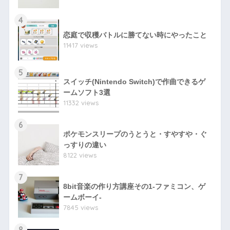
4
恋庭で収穫バトルに勝てない時にやったこと
11417 views
5
スイッチ(Nintendo Switch)で作曲できるゲ
ームソフト3選
11332 views
6
ポケモンスリープのうとうと・すやすや・ぐ
っすりの違い
8122 views
7
8bit音楽の作り方講座その1-ファミコン、ゲ
ームボーイ-
7845 views
8