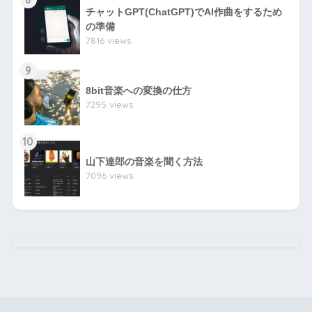
チャットGPT(ChatGPT)でAI作曲をするため
の準備
7816 views
9
8bit音楽への変換の仕方
7295 views
10
山下達郎の音楽を聞く方法
7096 views