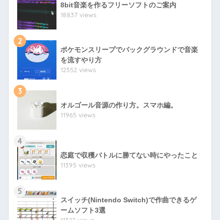
8bit音楽を作るフリーソフトのご案内
18837 views
2
ポケモンスリープでバックグラウンドで音楽
を流すやり方
12352 views
3
オルゴール音源の作り方。スマホ編。
11965 views
4
恋庭で収穫バトルに勝てない時にやったこと
11395 views
5
スイッチ(Nintendo Switch)で作曲できるゲ
ームソフト3選