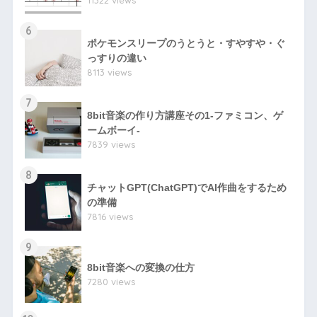
11322 views
6
ポケモンスリープのうとうと・すやすや・ぐ
っすりの違い
8113 views
7
8bit音楽の作り方講座その1-ファミコン、ゲ
ームボーイ-
7839 views
8
チャットGPT(ChatGPT)でAI作曲をするため
の準備
7816 views
9
8bit音楽への変換の仕方
7280 views