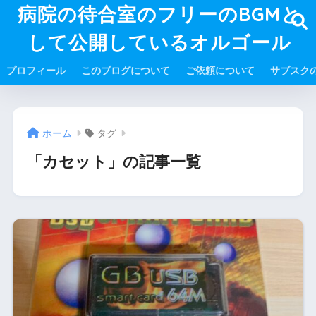
病院の待合室のフリーのBGMと
して公開しているオルゴール
プロフィール
このブログについて
ご依頼について
サブスク
ホーム
タグ
「カセット」の記事一覧