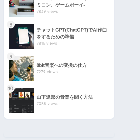
ミコン、ゲームボーイ-
7839 views
8
チャットGPT(ChatGPT)でAI作曲
をするための準備
7816 views
9
8bit音楽への変換の仕方
7279 views
10
山下達郎の音楽を聞く方法
7088 views