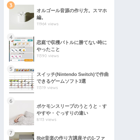
3
オルゴール音源の作り方。スマホ
編。
11964 views
4
恋庭で収穫バトルに勝てない時に
やったこと
11390 views
5
スイッチ(Nintendo Switch)で作曲
できるゲームソフト3選
11319 views
6
ポケモンスリープのうとうと・す
やすや・ぐっすりの違い
8113 views
7
8bit音楽の作り方講座その1-ファ