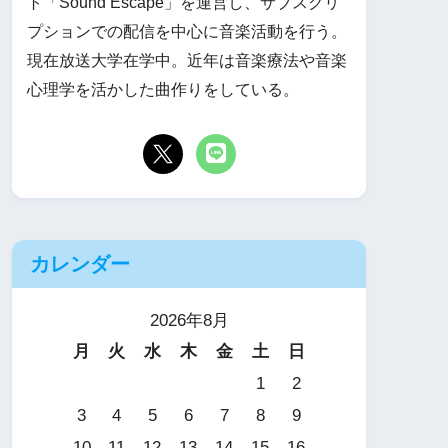
ト「Sound Escape」を運営し、サブスクリ
プションでの配信を中心に音楽活動を行う。
現在放送大学在学中。近年は音楽療法や音楽
心理学を活かした曲作りをしている。
カレンダー
2026年8月
月
火
水
木
金
土
日
1
2
3
4
5
6
7
8
9
10
11
12
13
14
15
16