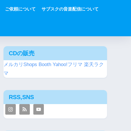
ご依頼について
サブスクの音楽配信について
CDの販売
メルカリShops
Booth
Yahoo!フリマ
楽天ラク
マ
RSS,SNS