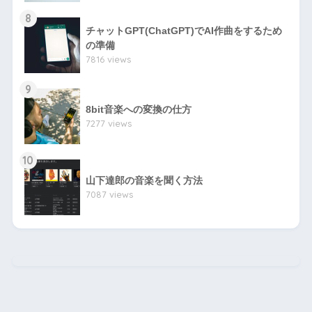
8
チャットGPT(ChatGPT)でAI作曲をするため
の準備
7816 views
9
8bit音楽への変換の仕方
7277 views
10
山下達郎の音楽を聞く方法
7087 views