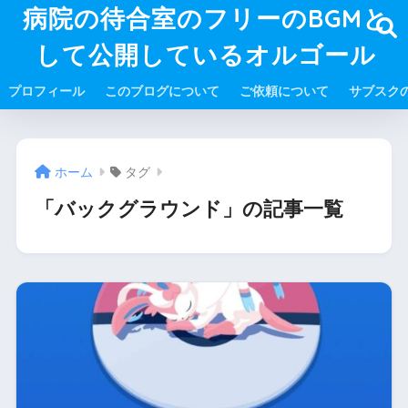
病院の待合室のフリーのBGMと
して公開しているオルゴール
プロフィール
このブログについて
ご依頼について
サブスク
ホーム
タグ
「バックグラウンド」の記事一覧