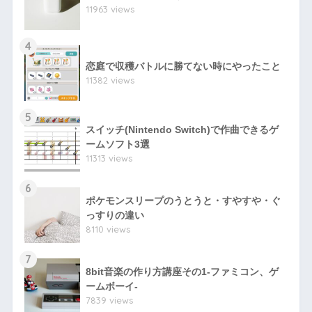
11963 views
4
恋庭で収穫バトルに勝てない時にやったこと
11382 views
5
スイッチ(Nintendo Switch)で作曲できるゲ
ームソフト3選
11313 views
6
ポケモンスリープのうとうと・すやすや・ぐ
っすりの違い
8110 views
7
8bit音楽の作り方講座その1-ファミコン、ゲ
ームボーイ-
7839 views