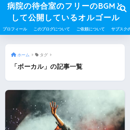
病院の待合室のフリーのBGMと
して公開しているオルゴール
プロフィール
このブログについて
ご依頼について
サブスク
ホーム
タグ
「ボーカル」の記事一覧