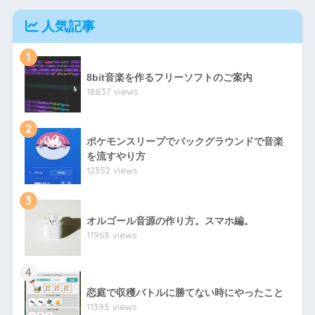
人気記事
1
8bit音楽を作るフリーソフトのご案内
18837 views
2
ポケモンスリープでバックグラウンドで音楽
を流すやり方
12352 views
3
オルゴール音源の作り方。スマホ編。
11965 views
4
恋庭で収穫バトルに勝てない時にやったこと
11395 views