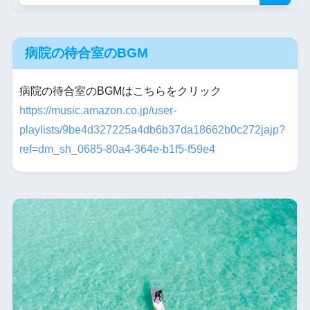
病院の待合室のBGM
病院の待合室のBGMはこちらをクリック
https://music.amazon.co.jp/user-
playlists/9be4d327225a4db6b37da18662b0c272jajp?
ref=dm_sh_0685-80a4-364e-b1f5-f59e4