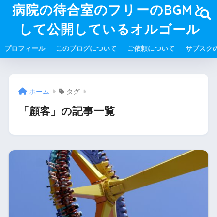
病院の待合室のフリーのBGMと
して公開しているオルゴール
プロフィール
このブログについて
ご依頼について
サブスク
ホーム
タグ
「顧客」の記事一覧