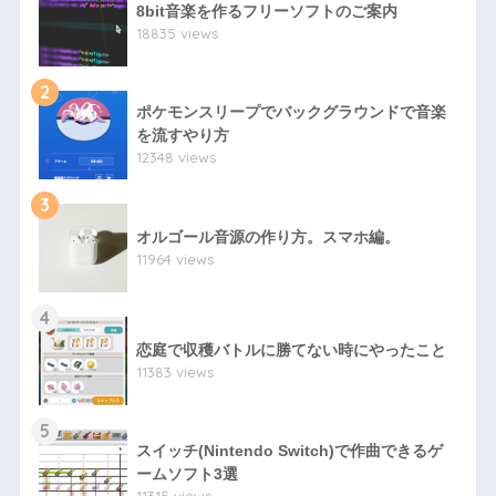
8bit音楽を作るフリーソフトのご案内
18835 views
2
ポケモンスリープでバックグラウンドで音楽
を流すやり方
12348 views
3
オルゴール音源の作り方。スマホ編。
11964 views
4
恋庭で収穫バトルに勝てない時にやったこと
11383 views
5
スイッチ(Nintendo Switch)で作曲できるゲ
ームソフト3選