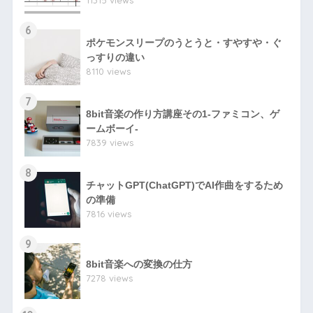
11315 views
6
ポケモンスリープのうとうと・すやすや・ぐ
っすりの違い
8110 views
7
8bit音楽の作り方講座その1-ファミコン、ゲ
ームボーイ-
7839 views
8
チャットGPT(ChatGPT)でAI作曲をするため
の準備
7816 views
9
8bit音楽への変換の仕方
7278 views