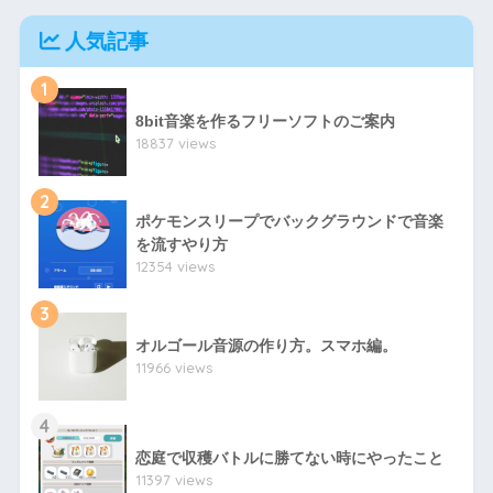
人気記事
1
8bit音楽を作るフリーソフトのご案内
18837 views
2
ポケモンスリープでバックグラウンドで音楽
を流すやり方
12354 views
3
オルゴール音源の作り方。スマホ編。
11966 views
4
恋庭で収穫バトルに勝てない時にやったこと
11397 views