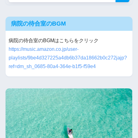
病院の待合室のBGM
病院の待合室のBGMはこちらをクリック
https://music.amazon.co.jp/user-
playlists/9be4d327225a4db6b37da18662b0c272jajp?
ref=dm_sh_0685-80a4-364e-b1f5-f59e4