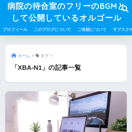
病院の待合室のフリーのBGMと
して公開しているオルゴール
プロフィール
このブログについて
ご依頼について
サブスク
ホーム
タグ
「XBA-N1」の記事一覧