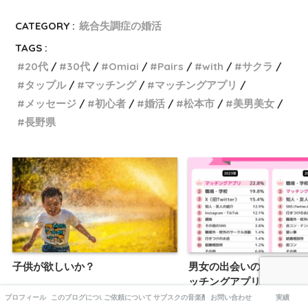
CATEGORY :
統合失調症の婚活
TAGS :
20代
30代
Omiai
Pairs
with
サクラ
タップル
マッチング
マッチングアプリ
メッセージ
初心者
婚活
松本市
美男美女
長野県
子供が欲しいか？
男女の出会いのきっかけNo
ッチングアプリの時代
プロフィール
このブログについて
ご依頼について
サブスクの音楽配信について
お問い合わせ
実績