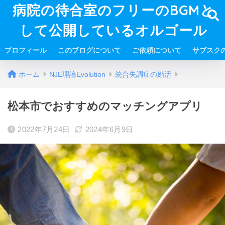
病院の待合室のフリーのBGMと
して公開しているオルゴール
プロフィール
このブログについて
ご依頼について
サブスク
ホーム
NJE理論Evolution
統合失調症の婚活
松本市でおすすめのマッチングアプリ
2022年7月24日
2024年6月9日