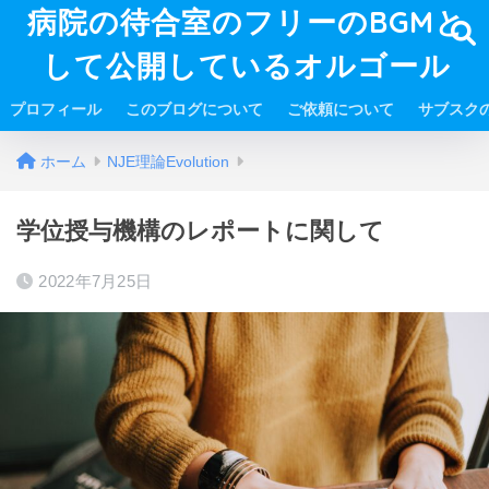
病院の待合室のフリーのBGMと
して公開しているオルゴール
プロフィール
このブログについて
ご依頼について
サブスク
ホーム
NJE理論Evolution
学位授与機構のレポートに関して
2022年7月25日