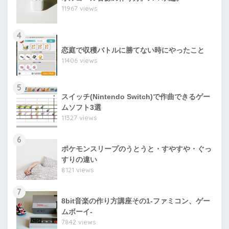
11967 views
4
恋庭で収穫バトルに勝てない時にやったこと
11406 views
5
スイッチ(Nintendo Switch)で作曲できるゲー
ムソフト3選
11327 views
6
ポケモンスリープのうとうと・すやすや・ぐっ
すりの違い
8121 views
7
8bit音楽の作り方講座その1-ファミコン、ゲー
ムボーイ-
7842 views