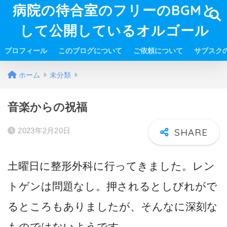
病院の待合室のフリーのBGMと
して公開しているオルゴール
プロフィール
このブログについて
ご依頼について
サブスク
ホーム
未分類
音楽からの祝福
2023年2月20日
土曜日に整形外科に行ってきました。レン
トゲンは問題なし。押されるとしびれがで
るところもありましたが、そんなに深刻な
ものではないようです。