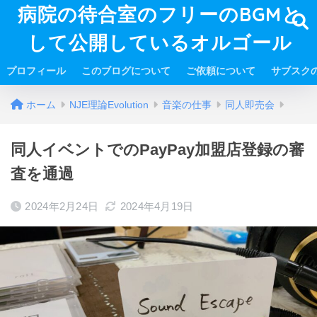
病院の待合室のフリーのBGMと
して公開しているオルゴール
プロフィール
このブログについて
ご依頼について
サブスク
ホーム
NJE理論Evolution
音楽の仕事
同人即売会
同人イベントでのPayPay加盟店登録の審
査を通過
2024年2月24日
2024年4月19日