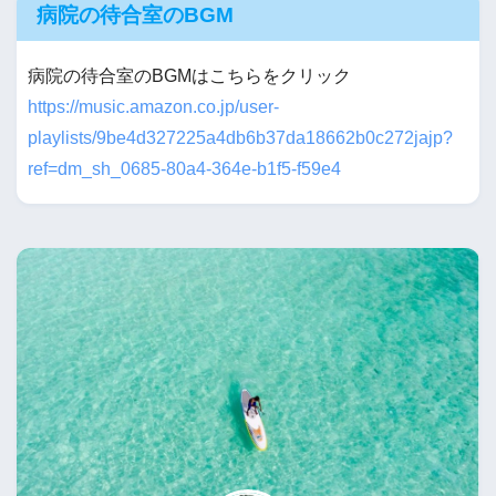
病院の待合室のBGM
病院の待合室のBGMはこちらをクリック
https://music.amazon.co.jp/user-
playlists/9be4d327225a4db6b37da18662b0c272jajp?
ref=dm_sh_0685-80a4-364e-b1f5-f59e4