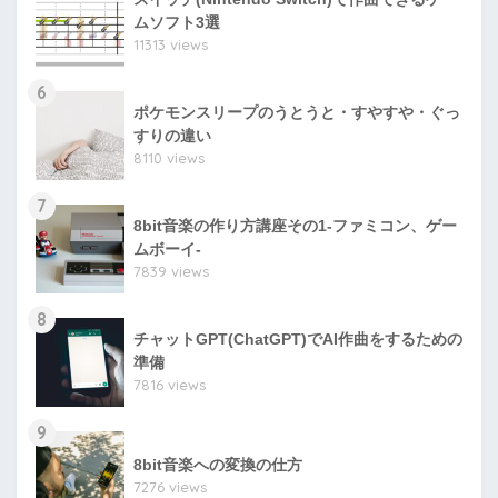
ムソフト3選
11313 views
6
ポケモンスリープのうとうと・すやすや・ぐっ
すりの違い
8110 views
7
8bit音楽の作り方講座その1-ファミコン、ゲー
ムボーイ-
7839 views
8
チャットGPT(ChatGPT)でAI作曲をするための
準備
7816 views
9
8bit音楽への変換の仕方
7276 views