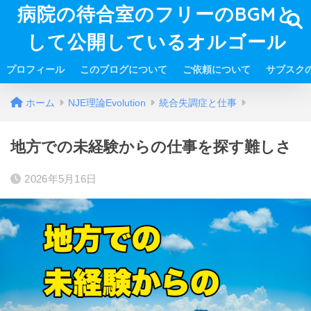
病院の待合室のフリーのBGMと
して公開しているオルゴール
プロフィール
このブログについて
ご依頼について
サブスク
ホーム
NJE理論Evolution
統合失調症と仕事
地方での未経験からの仕事を探す難しさ
2026年5月16日