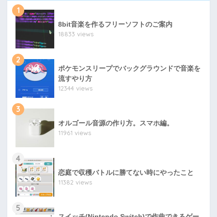
1
8bit音楽を作るフリーソフトのご案内
18833 views
2
ポケモンスリープでバックグラウンドで音楽を
流すやり方
12344 views
3
オルゴール音源の作り方。スマホ編。
11961 views
4
恋庭で収穫バトルに勝てない時にやったこと
11382 views
5
スイッチ(Nintendo Switch)で作曲できるゲー