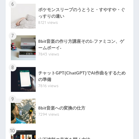
6
ポケモンスリープのうとうと・すやすや・ぐ
っすりの違い
8121 views
7
8bit音楽の作り方講座その1-ファミコン、ゲ
ームボーイ-
7843 views
8
チャットGPT(ChatGPT)でAI作曲をするため
の準備
7816 views
9
8bit音楽への変換の仕方
7294 views
10