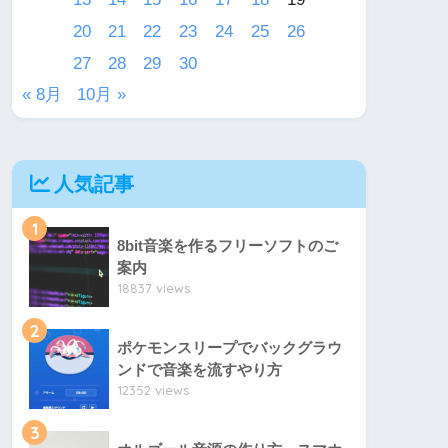
20
21
22
23
24
25
26
27
28
29
30
« 8月
10月 »
人気記事
1
8bit音楽を作るフリーソフトのご
案内
18837 views
2
ポケモンスリープでバックグラウ
ンドで音楽を流すやり方
12352 views
3