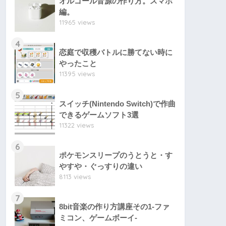
オルゴール音源の作り方。スマホ
編。
11965 views
4
恋庭で収穫バトルに勝てない時に
やったこと
11395 views
5
スイッチ(Nintendo Switch)で作曲
できるゲームソフト3選
11322 views
6
ポケモンスリープのうとうと・す
やすや・ぐっすりの違い
8113 views
7
8bit音楽の作り方講座その1-ファ
ミコン、ゲームボーイ-