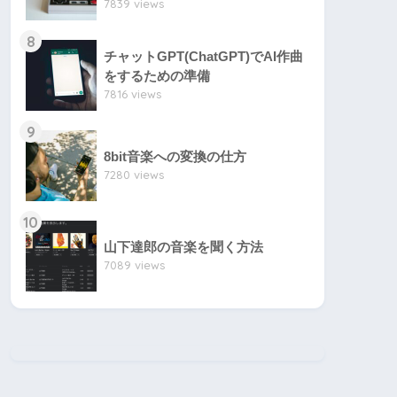
7839 views
8
チャットGPT(ChatGPT)でAI作曲
をするための準備
7816 views
9
8bit音楽への変換の仕方
7280 views
10
山下達郎の音楽を聞く方法
7089 views