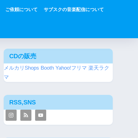
ご依頼について
サブスクの音楽配信について
CDの販売
メルカリShops
Booth
Yahoo!フリマ
楽天ラク
マ
RSS,SNS