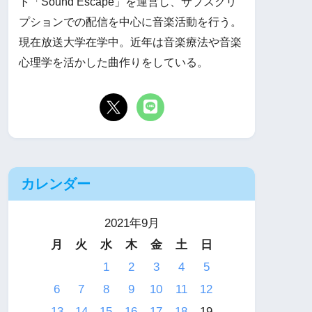
ト「Sound Escape」を運営し、サブスクリ
プションでの配信を中心に音楽活動を行う。
現在放送大学在学中。近年は音楽療法や音楽
心理学を活かした曲作りをしている。
カレンダー
2021年9月
月
火
水
木
金
土
日
1
2
3
4
5
6
7
8
9
10
11
12
13
14
15
16
17
18
19