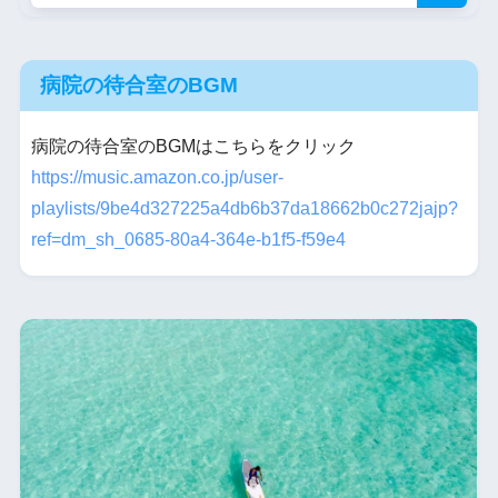
病院の待合室のBGM
病院の待合室のBGMはこちらをクリック
https://music.amazon.co.jp/user-
playlists/9be4d327225a4db6b37da18662b0c272jajp?
ref=dm_sh_0685-80a4-364e-b1f5-f59e4