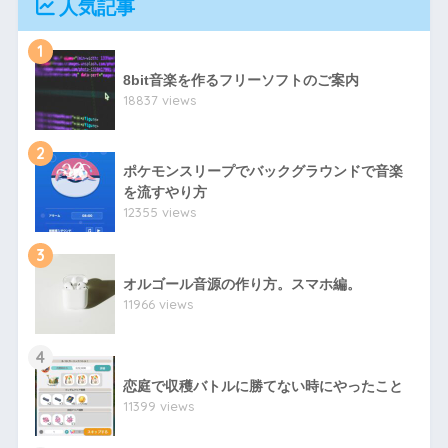
人気記事
1
8bit音楽を作るフリーソフトのご案内
18837 views
2
ポケモンスリープでバックグラウンドで音楽
を流すやり方
12355 views
3
オルゴール音源の作り方。スマホ編。
11966 views
4
恋庭で収穫バトルに勝てない時にやったこと
11399 views