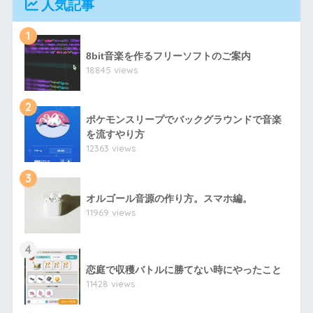
人気記事
1
8bit音楽を作るフリーソフトのご案内
18845 views
2
ポケモンスリープでバックグラウンドで音楽
を流すやり方
12363 views
3
オルゴール音源の作り方。スマホ編。
11969 views
4
恋庭で収穫バトルに勝てない時にやったこと
11428 views