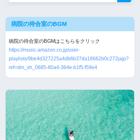
病院の待合室のBGM
病院の待合室のBGMはこちらをクリック
https://music.amazon.co.jp/user-
playlists/9be4d327225a4db6b37da18662b0c272jajp?
ref=dm_sh_0685-80a4-364e-b1f5-f59e4