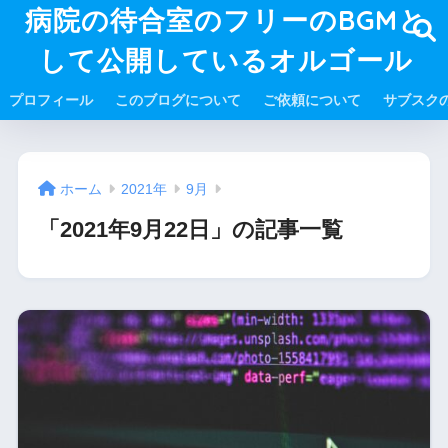
病院の待合室のフリーのBGMと
して公開しているオルゴール
プロフィール
このブログについて
ご依頼について
サブスク
ホーム
2021年
9月
「2021年9月22日」の記事一覧