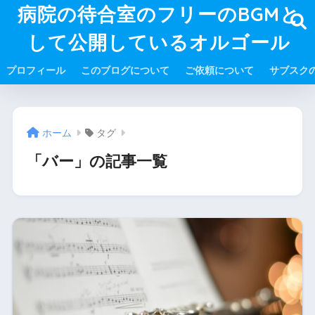
病院の待合室のフリーのBGMと
して公開しているオルゴール
プロフィール
このブログについて
ご依頼について
サブスク
ホーム
タグ
「バー」の記事一覧