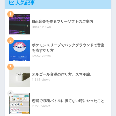
人気記事
1
8bit音楽を作るフリーソフトのご案内
18837 views
2
ポケモンスリープでバックグラウンドで音楽
を流すやり方
12352 views
3
オルゴール音源の作り方。スマホ編。
11965 views
4
恋庭で収穫バトルに勝てない時にやったこと
11395 views