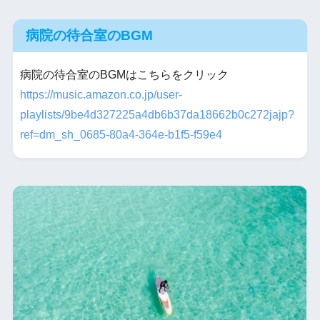
病院の待合室のBGM
病院の待合室のBGMはこちらをクリック
https://music.amazon.co.jp/user-
playlists/9be4d327225a4db6b37da18662b0c272jajp?
ref=dm_sh_0685-80a4-364e-b1f5-f59e4