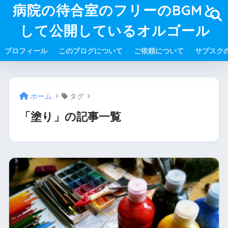
病院の待合室のフリーのBGMと
して公開しているオルゴール
プロフィール
このブログについて
ご依頼について
サブスク
ホーム
タグ
「塗り」の記事一覧