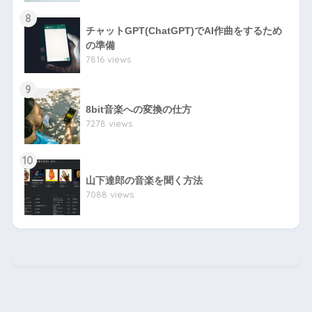
8
チャットGPT(ChatGPT)でAI作曲をするため
の準備
7816 views
9
8bit音楽への変換の仕方
7278 views
10
山下達郎の音楽を聞く方法
7088 views