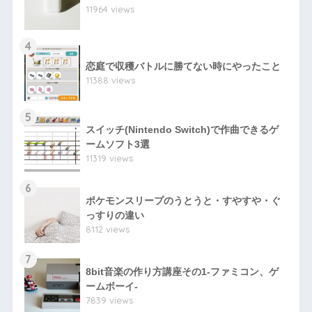
11964 views
4
恋庭で収穫バトルに勝てない時にやったこと
11388 views
5
スイッチ(Nintendo Switch)で作曲できるゲ
ームソフト3選
11319 views
6
ポケモンスリープのうとうと・すやすや・ぐ
っすりの違い
8112 views
7
8bit音楽の作り方講座その1-ファミコン、ゲ
ームボーイ-
7839 views