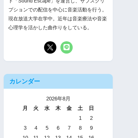
ト「Sound Escape」を運営し、サブスクリ
プションでの配信を中心に音楽活動を行う。
現在放送大学在学中。近年は音楽療法や音楽
心理学を活かした曲作りをしている。
カレンダー
2026年8月
月
火
水
木
金
土
日
1
2
3
4
5
6
7
8
9
10
11
12
13
14
15
16