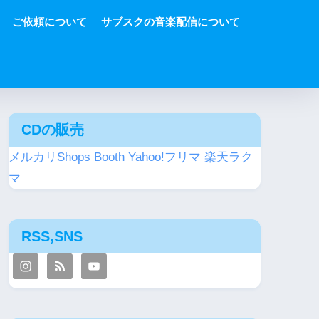
ご依頼について
サブスクの音楽配信について
CDの販売
メルカリShops
Booth
Yahoo!フリマ
楽天ラク
マ
RSS,SNS