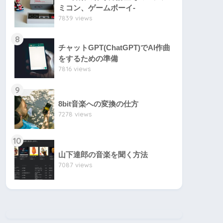
ミコン、ゲームボーイ-
7839 views
8
チャットGPT(ChatGPT)でAI作曲
をするための準備
7816 views
9
8bit音楽への変換の仕方
7278 views
10
山下達郎の音楽を聞く方法
7087 views