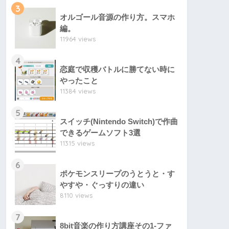
3
オルゴール音源の作り方。スマホ
編。
11964 views
4
恋庭で収穫バトルに勝てない時に
やったこと
11384 views
5
スイッチ(Nintendo Switch)で作曲
できるゲームソフト3選
11315 views
6
ポケモンスリープのうとうと・す
やすや・ぐっすりの違い
8110 views
7
8bit音楽の作り方講座その1-ファ