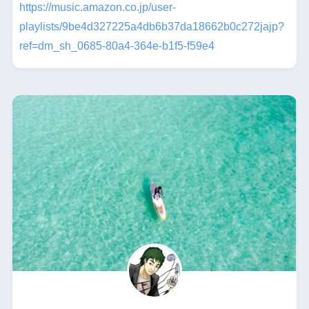
https://music.amazon.co.jp/user-
playlists/9be4d327225a4db6b37da18662b0c272jajp?
ref=dm_sh_0685-80a4-364e-b1f5-f59e4