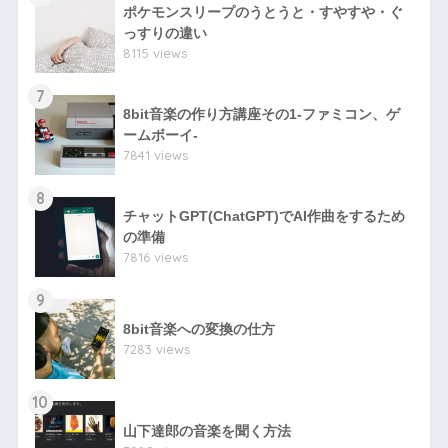
ポケモンスリープのうとうと・すやすや・ぐ
っすりの違い
8115 views
7
8bit音楽の作り方講座その1-ファミコン、ゲ
ームボーイ-
7841 views
8
チャットGPT(ChatGPT)でAI作曲をするため
の準備
7816 views
9
8bit音楽への変換の仕方
7283 views
10
山下達郎の音楽を聞く方法