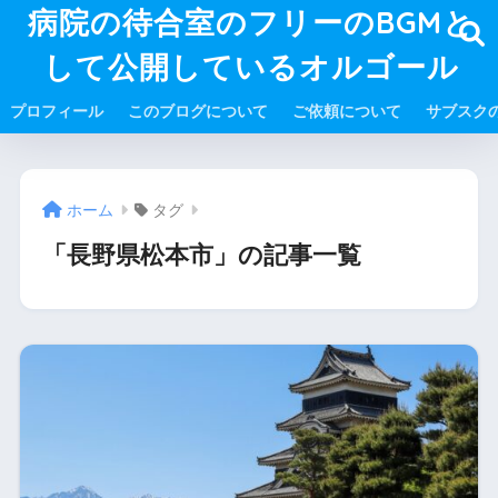
病院の待合室のフリーのBGMと
して公開しているオルゴール
プロフィール
このブログについて
ご依頼について
サブスク
ホーム
タグ
「長野県松本市」の記事一覧