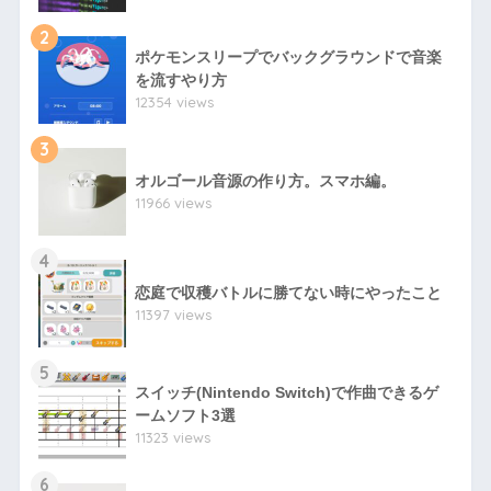
2
ポケモンスリープでバックグラウンドで音楽
を流すやり方
12354 views
3
オルゴール音源の作り方。スマホ編。
11966 views
4
恋庭で収穫バトルに勝てない時にやったこと
11397 views
5
スイッチ(Nintendo Switch)で作曲できるゲ
ームソフト3選
11323 views
6