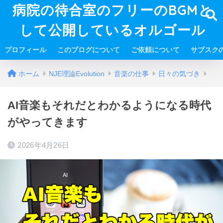
病院の待合室のフリーのBGMと
して公開しているオルゴール
プロフィール
このブログについて
ご依頼について
サブスク
ホーム
NJE理論Evolution
音楽の仕事
日々の気づき
AI音楽もそれだとわかるようになる時代
がやってきます
2026年4月26日