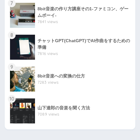
7
8bit音楽の作り方講座その1-ファミコン、ゲー
ムボーイ-
7841 views
8
チャットGPT(ChatGPT)でAI作曲をするための
準備
7816 views
9
8bit音楽への変換の仕方
7283 views
10
山下達郎の音楽を聞く方法
7089 views