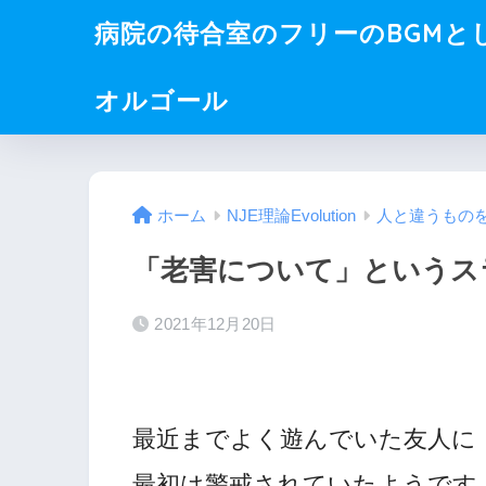
病院の待合室のフリーのBGMと
オルゴール
ホーム
NJE理論Evolution
人と違うもの
「老害について」というス
2021年12月20日
最近までよく遊んでいた友人に
最初は警戒されていたようです