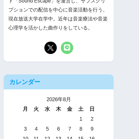
ト「Sound Escape」を運営し、サブスクリ
プションでの配信を中心に音楽活動を行う。
現在放送大学在学中。近年は音楽療法や音楽
心理学を活かした曲作りをしている。
カレンダー
2026年8月
月
火
水
木
金
土
日
1
2
3
4
5
6
7
8
9
10
11
12
13
14
15
16