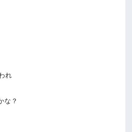
われ
かな？