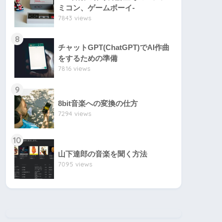
ミコン、ゲームボーイ-
7843 views
8
チャットGPT(ChatGPT)でAI作曲
をするための準備
7816 views
9
8bit音楽への変換の仕方
7294 views
10
山下達郎の音楽を聞く方法
7095 views