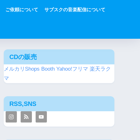
ご依頼について
サブスクの音楽配信について
CDの販売
メルカリShops
Booth
Yahoo!フリマ
楽天ラク
マ
RSS,SNS