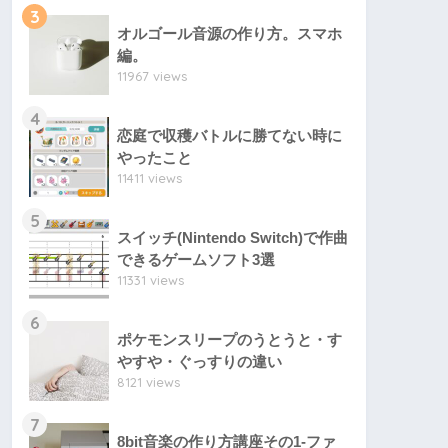
3
オルゴール音源の作り方。スマホ
編。
11967 views
4
恋庭で収穫バトルに勝てない時に
やったこと
11411 views
5
スイッチ(Nintendo Switch)で作曲
できるゲームソフト3選
11331 views
6
ポケモンスリープのうとうと・す
やすや・ぐっすりの違い
8121 views
7
8bit音楽の作り方講座その1-ファ