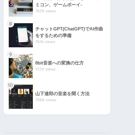
ミコン、ゲームボーイ-
7839 views
8
チャットGPT(ChatGPT)でAI作曲
をするための準備
7816 views
9
8bit音楽への変換の仕方
7279 views
10
山下達郎の音楽を聞く方法
7088 views