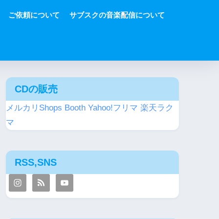
ご依頼について
サブスクの音楽配信について
CDの販売
メルカリShops
Booth
Yahoo!フリマ
楽天ラク
マ
RSS,SNS