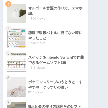
3
オルゴール音源の作り方。スマホ
編。
11964 views
4
恋庭で収穫バトルに勝てない時に
やったこと
11390 views
5
スイッチ(Nintendo Switch)で作曲
できるゲームソフト3選
11319 views
6
ポケモンスリープのうとうと・す
やすや・ぐっすりの違い
8113 views
7
8bit音楽の作り方講座その1-ファ