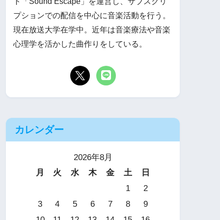
ト「Sound Escape」を運営し、サブスクリ
プションでの配信を中心に音楽活動を行う。
現在放送大学在学中。近年は音楽療法や音楽
心理学を活かした曲作りをしている。
カレンダー
2026年8月
月
火
水
木
金
土
日
1
2
3
4
5
6
7
8
9
10
11
12
13
14
15
16