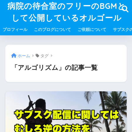
病院の待合室のフリーのBGMと
して公開しているオルゴール
プロフィール
このブログについて
ご依頼について
サブスク
ホーム
タグ
「アルゴリズム」の記事一覧