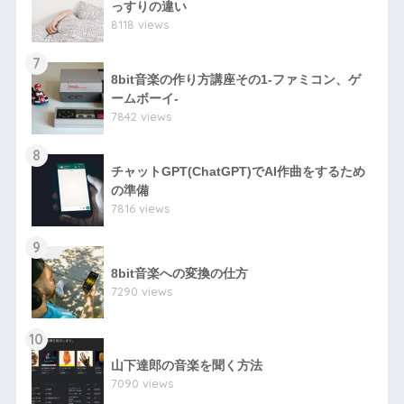
っすりの違い
8118 views
7
8bit音楽の作り方講座その1-ファミコン、ゲ
ームボーイ-
7842 views
8
チャットGPT(ChatGPT)でAI作曲をするため
の準備
7816 views
9
8bit音楽への変換の仕方
7290 views
10
山下達郎の音楽を聞く方法
7090 views