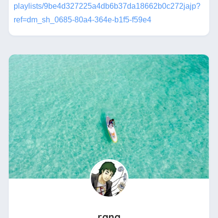
playlists/9be4d327225a4db6b37da18662b0c272jajp?
ref=dm_sh_0685-80a4-364e-b1f5-f59e4
rana