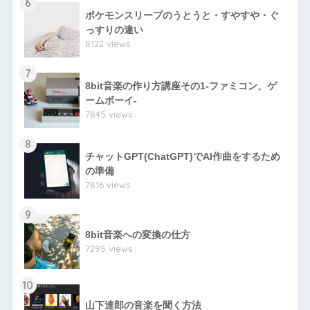
6
ポケモンスリープのうとうと・すやすや・ぐ
っすりの違い
8122 views
7
8bit音楽の作り方講座その1-ファミコン、ゲ
ームボーイ-
7845 views
8
チャットGPT(ChatGPT)でAI作曲をするため
の準備
7816 views
9
8bit音楽への変換の仕方
7295 views
10
山下達郎の音楽を聞く方法