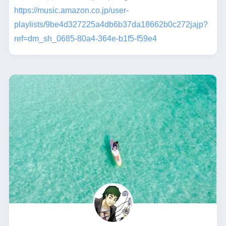
https://music.amazon.co.jp/user-
playlists/9be4d327225a4db6b37da18662b0c272jajp?
ref=dm_sh_0685-80a4-364e-b1f5-f59e4