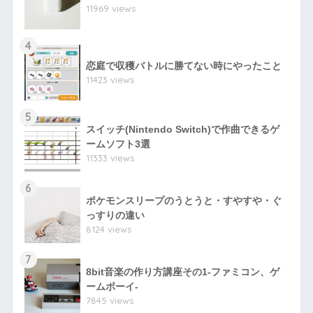
11969 views
4
恋庭で収穫バトルに勝てない時にやったこと
11423 views
5
スイッチ(Nintendo Switch)で作曲できるゲ
ームソフト3選
11333 views
6
ポケモンスリープのうとうと・すやすや・ぐ
っすりの違い
8124 views
7
8bit音楽の作り方講座その1-ファミコン、ゲ
ームボーイ-
7845 views