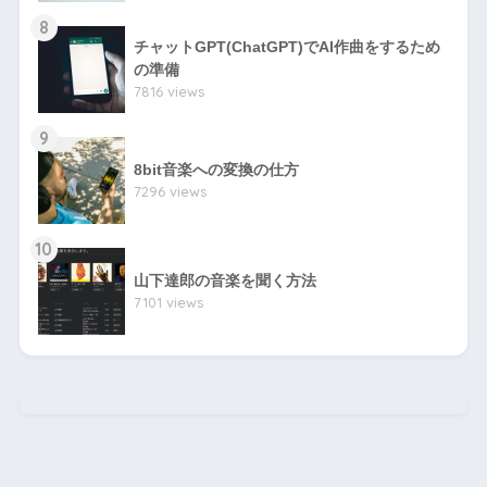
8
チャットGPT(ChatGPT)でAI作曲をするため
の準備
7816 views
9
8bit音楽への変換の仕方
7296 views
10
山下達郎の音楽を聞く方法
7101 views