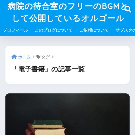
病院の待合室のフリーのBGMと
して公開しているオルゴール
プロフィール
このブログについて
ご依頼について
サブスク
ホーム
タグ
「電子書籍」の記事一覧