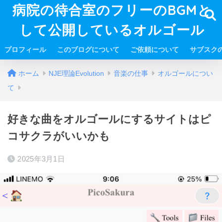
病院の待合室のフリーのBGMと
して公開しているオルゴール
プロフィール
このブログについて
ご依頼について
サブスク
ホーム
NJE理論Evolution
音楽の仕事
オルゴールについ
て
好きな曲をオルゴールにするサイトはピ
コサクラがいいかも
2025年3月1日