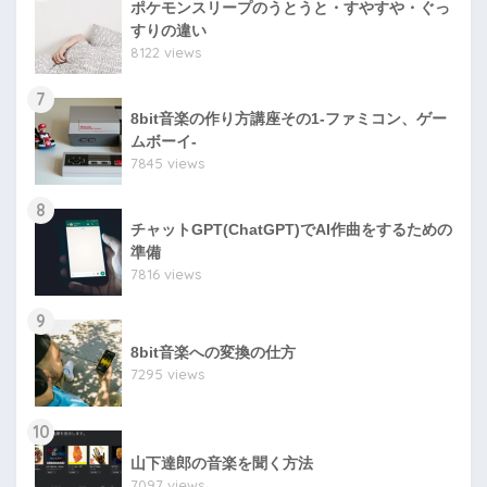
ポケモンスリープのうとうと・すやすや・ぐっ
すりの違い
8122 views
7
8bit音楽の作り方講座その1-ファミコン、ゲー
ムボーイ-
7845 views
8
チャットGPT(ChatGPT)でAI作曲をするための
準備
7816 views
9
8bit音楽への変換の仕方
7295 views
10
山下達郎の音楽を聞く方法
7097 views