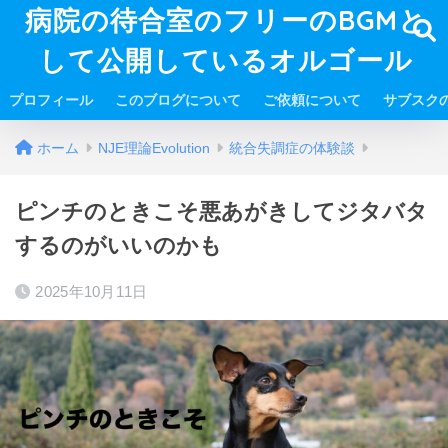
病院の待合室のフリーのBGMと
して公開しているオルゴール
プロフィール
このブログについて
ご依頼について
サブスク
ホーム
NJE理論Evolution
統合失調症の体験談
ピンチのときこそ悪あがきしてジタバタ
するのがいいのかも
2025年10月11日