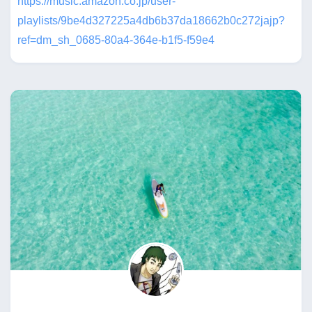
https://music.amazon.co.jp/user-
playlists/9be4d327225a4db6b37da18662b0c272jajp?
ref=dm_sh_0685-80a4-364e-b1f5-f59e4