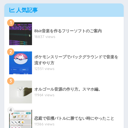
人気記事
1
8bit音楽を作るフリーソフトのご案内
18837 views
2
ポケモンスリープでバックグラウンドで音楽を
流すやり方
12351 views
3
オルゴール音源の作り方。スマホ編。
11964 views
4
恋庭で収穫バトルに勝てない時にやったこと
11386 views