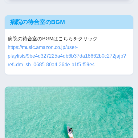
病院の待合室のBGM
病院の待合室のBGMはこちらをクリック
https://music.amazon.co.jp/user-
playlists/9be4d327225a4db6b37da18662b0c272jajp?
ref=dm_sh_0685-80a4-364e-b1f5-f59e4