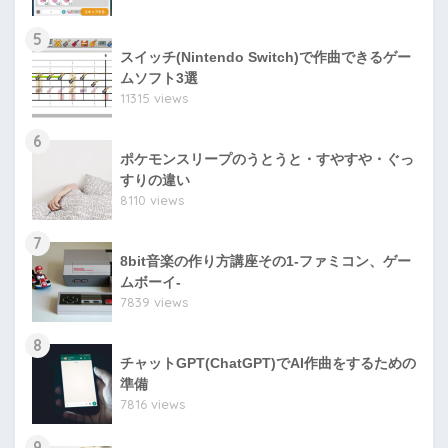
5
スイッチ(Nintendo Switch)で作曲できるゲー
ムソフト3選
11315 views
6
ポケモンスリープのうとうと・すやすや・ぐっ
すりの違い
8110 views
7
8bit音楽の作り方講座その1-ファミコン、ゲー
ムボーイ-
7839 views
8
チャットGPT(ChatGPT)でAI作曲をするための
準備
7816 views
9