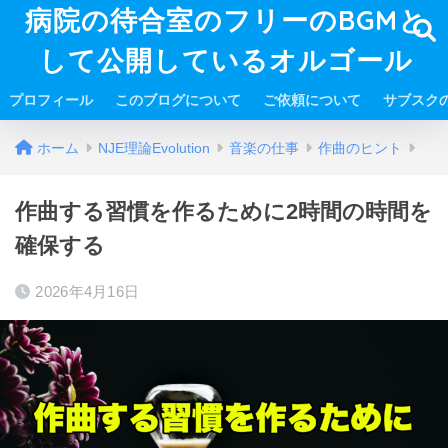
病院の待合室のフリーのBGMと
して公開しているオルゴール
プロフィール
このブログについて
ご依頼について
サブスク
ホーム
NJE理論Evolution
音楽の仕事
作曲のヒント
作曲する習慣を作るために2時間の時間を
確保する
2026年4月16日