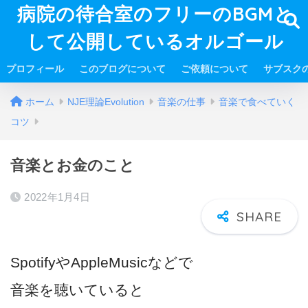
病院の待合室のフリーのBGMと
して公開しているオルゴール
プロフィール
このブログについて
ご依頼について
サブスク
ホーム
NJE理論Evolution
音楽の仕事
音楽で食べていく
コツ
音楽とお金のこと
2022年1月4日
SpotifyやAppleMusicなどで
音楽を聴いていると