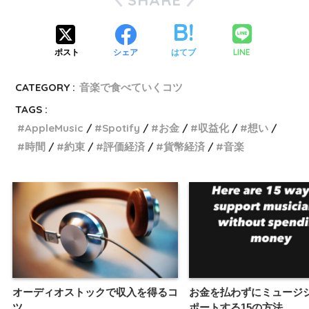
SHARE
LINE
ポスト
シェア
はてブ
CATEGORY :
音楽で食べていくコツ
TAGS :
AppleMusic
Spotify
お金
収益化
想い
時間
約束
評価経済
貨幣経済
音楽
オーディオストックで収入を得るコ
お金を払わずにミュージ
ツ
ポートする15の方法