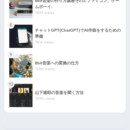
8bit音楽の作り方講座その1-ファミコン、ゲー
ムボーイ-
7842 views
8
チャットGPT(ChatGPT)でAI作曲をするための
準備
7816 views
9
8bit音楽への変換の仕方
7288 views
10
山下達郎の音楽を聞く方法
7090 views