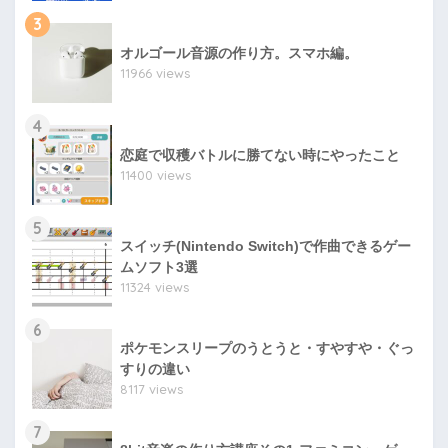
3
オルゴール音源の作り方。スマホ編。
11966 views
4
恋庭で収穫バトルに勝てない時にやったこと
11400 views
5
スイッチ(Nintendo Switch)で作曲できるゲー
ムソフト3選
11324 views
6
ポケモンスリープのうとうと・すやすや・ぐっ
すりの違い
8117 views
7