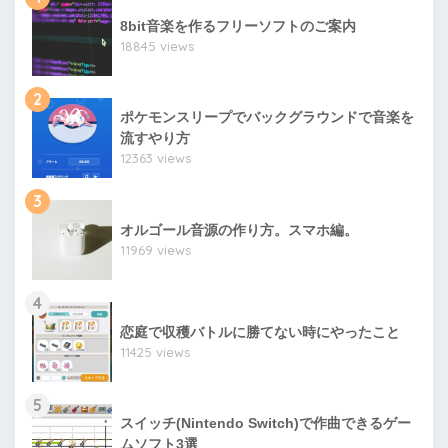
8bit音楽を作るフリーソフトのご案内
18845 views
2
ポケモンスリープでバックグラウンドで音楽を
流すやり方
12363 views
3
オルゴール音源の作り方。スマホ編。
11969 views
4
恋庭で収穫バトルに勝てない時にやったこと
11425 views
5
スイッチ(Nintendo Switch)で作曲できるゲー
ムソフト3選