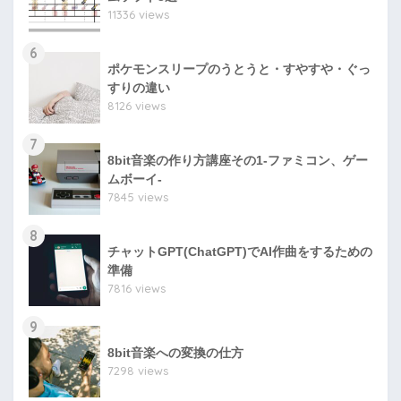
11336 views
6
ポケモンスリープのうとうと・すやすや・ぐっ
すりの違い
8126 views
7
8bit音楽の作り方講座その1-ファミコン、ゲー
ムボーイ-
7845 views
8
チャットGPT(ChatGPT)でAI作曲をするための
準備
7816 views
9
8bit音楽への変換の仕方
7298 views