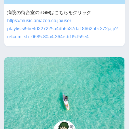
病院の待合室のBGMはこちらをクリック
https://music.amazon.co.jp/user-
playlists/9be4d327225a4db6b37da18662b0c272jajp?
ref=dm_sh_0685-80a4-364e-b1f5-f59e4