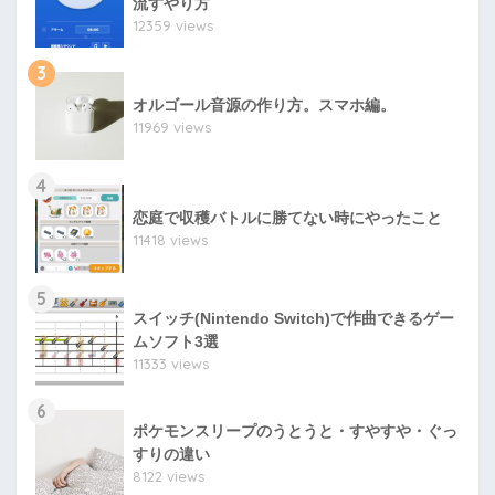
流すやり方
12359 views
3
オルゴール音源の作り方。スマホ編。
11969 views
4
恋庭で収穫バトルに勝てない時にやったこと
11418 views
5
スイッチ(Nintendo Switch)で作曲できるゲー
ムソフト3選
11333 views
6
ポケモンスリープのうとうと・すやすや・ぐっ
すりの違い
8122 views