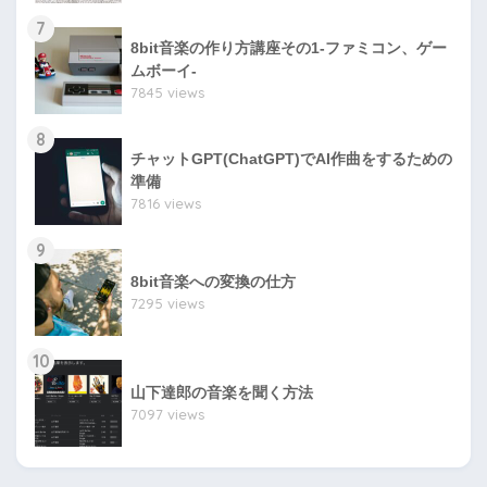
7
8bit音楽の作り方講座その1-ファミコン、ゲー
ムボーイ-
7845 views
8
チャットGPT(ChatGPT)でAI作曲をするための
準備
7816 views
9
8bit音楽への変換の仕方
7295 views
10
山下達郎の音楽を聞く方法
7097 views