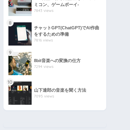
ミコン、ゲームボーイ-
7843 views
8
チャットGPT(ChatGPT)でAI作曲
をするための準備
7816 views
9
8bit音楽への変換の仕方
7294 views
10
山下達郎の音楽を聞く方法
7095 views