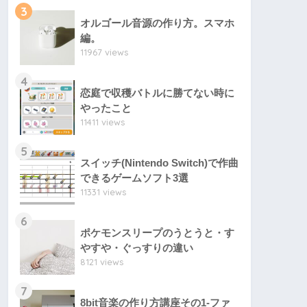
3
オルゴール音源の作り方。スマホ
編。
11967 views
4
恋庭で収穫バトルに勝てない時に
やったこと
11411 views
5
スイッチ(Nintendo Switch)で作曲
できるゲームソフト3選
11331 views
6
ポケモンスリープのうとうと・す
やすや・ぐっすりの違い
8121 views
7
8bit音楽の作り方講座その1-ファ