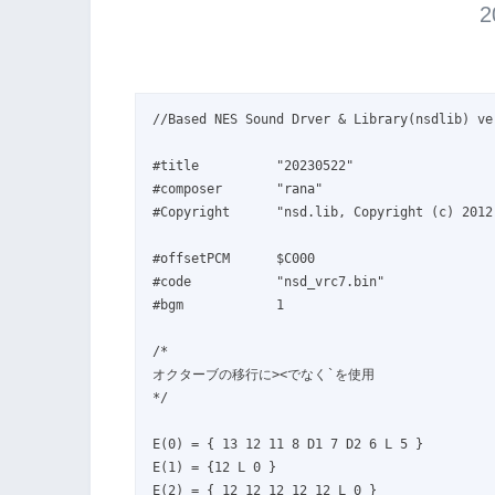
2
//Based NES Sound Drver & Library(nsdlib) ve
#title		"20230522"

#composer	"rana"

#Copyright	"nsd.lib, Copyright (c) 2012 S.W. All rights reserved."

#offsetPCM	$C000

#code		"nsd_vrc7.bin"

#bgm		1

/*

オクターブの移行に><でなく`を使用

*/

E(0) = { 13 12 11 8 D1 7 D2 6 L 5 }

E(1) = {12 L 0 }

E(2) = { 12 12 12 12 12 L 0 }
