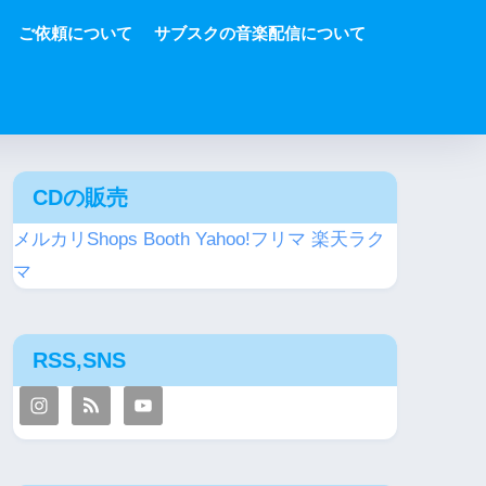
ご依頼について
サブスクの音楽配信について
CDの販売
メルカリShops
Booth
Yahoo!フリマ
楽天ラク
マ
RSS,SNS