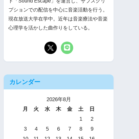
ト「Sound Escape」を運営し、サブスクリ
プションでの配信を中心に音楽活動を行う。
現在放送大学在学中。近年は音楽療法や音楽
心理学を活かした曲作りをしている。
カレンダー
2026年8月
月
火
水
木
金
土
日
1
2
3
4
5
6
7
8
9
10
11
12
13
14
15
16