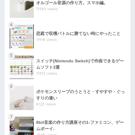
オルゴール音源の作り方。スマホ編。
11969 views
4
恋庭で収穫バトルに勝てない時にやったこと
11418 views
5
スイッチ(Nintendo Switch)で作曲できるゲー
ムソフト3選
11333 views
6
ポケモンスリープのうとうと・すやすや・ぐっ
すりの違い
8122 views
7
8bit音楽の作り方講座その1-ファミコン、ゲー
ムボーイ-
7845 views