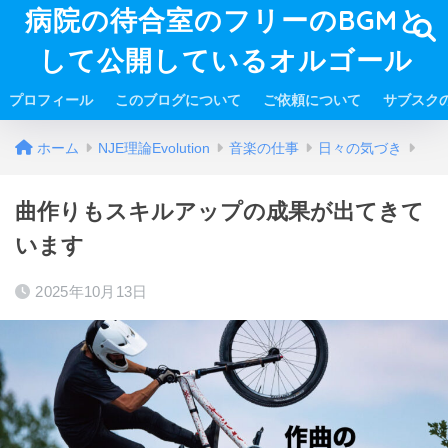
病院の待合室のフリーのBGMと
して公開しているオルゴール
プロフィール
このブログについて
ご依頼について
サブスク
ホーム
NJE理論Evolution
音楽の仕事
日々の気づき
曲作りもスキルアップの成果が出てきて
います
2025年10月13日