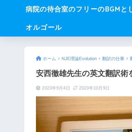
病院の待合室のフリーのBGMと
オルゴール
ホーム
NJE理論Evolution
翻訳の仕事
安西徹雄先生の英文翻訳術
2023年9月4日
2023年10月9日