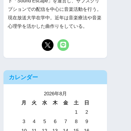
ト「Sound Escape」を運営し、サブスクリ
プションでの配信を中心に音楽活動を行う。
現在放送大学在学中。近年は音楽療法や音楽
心理学を活かした曲作りをしている。
カレンダー
2026年8月
月
火
水
木
金
土
日
1
2
3
4
5
6
7
8
9
10
11
12
13
14
15
16