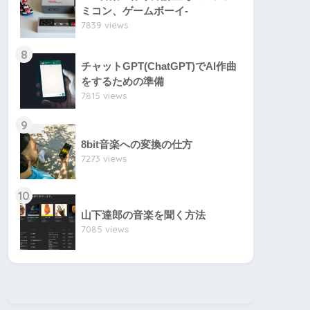
ミコン、ゲームボーイ-
7839 views
8
チャットGPT(ChatGPT)でAI作曲
をするための準備
7815 views
9
8bit音楽への変換の仕方
7273 views
10
山下達郎の音楽を聞く方法
7085 views