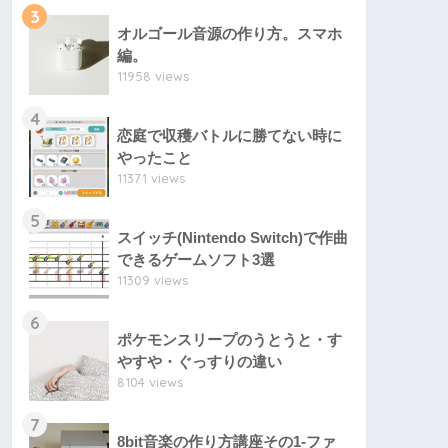
3
オルゴール音源の作り方。スマホ
編。
11958 views
4
恋庭で収穫バトルに勝てない時に
やったこと
11371 views
5
スイッチ(Nintendo Switch)で作曲
できるゲームソフト3選
11309 views
6
ポケモンスリープのうとうと・す
やすや・ぐっすりの違い
8104 views
7
8bit音楽の作り方講座その1-ファ