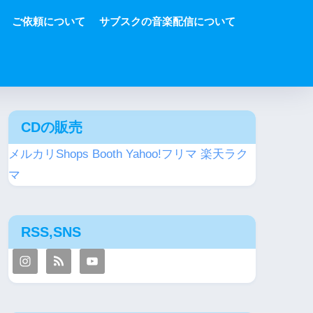
ご依頼について
サブスクの音楽配信について
CDの販売
メルカリShops
Booth
Yahoo!フリマ
楽天ラク
マ
RSS,SNS