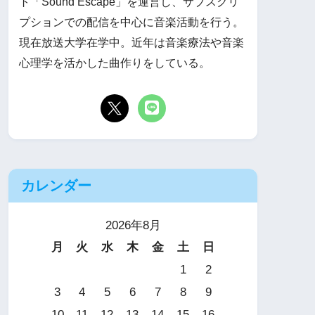
ト「Sound Escape」を運営し、サブスクリ
プションでの配信を中心に音楽活動を行う。
現在放送大学在学中。近年は音楽療法や音楽
心理学を活かした曲作りをしている。
カレンダー
2026年8月
月
火
水
木
金
土
日
1
2
3
4
5
6
7
8
9
10
11
12
13
14
15
16