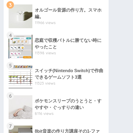
3
オルゴール音源の作り方。スマホ
編。
11966 views
4
恋庭で収穫バトルに勝てない時に
やったこと
11398 views
5
スイッチ(Nintendo Switch)で作曲
できるゲームソフト3選
11323 views
6
ポケモンスリープのうとうと・す
やすや・ぐっすりの違い
8116 views
7
8bit音楽の作り方講座その1-ファ