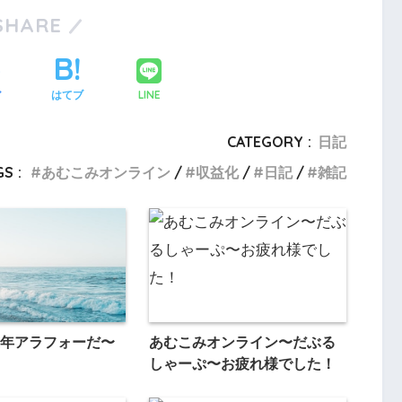
SHARE
LINE
ア
はてブ
CATEGORY :
日記
S :
あむこみオンライン
収益化
日記
雑記
年アラフォーだ〜
あむこみオンライン〜だぶる
しゃーぷ〜お疲れ様でした！