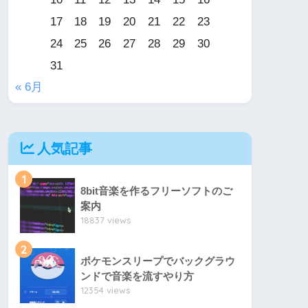
17
18
19
20
21
22
23
24
25
26
27
28
29
30
31
« 6月
人気記事
1
8bit音楽を作るフリーソフトのご
案内
18837 views
2
ポケモンスリープでバックグラウ
ンドで音楽を流すやり方
12354 views