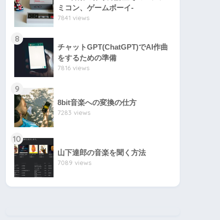
ミコン、ゲームボーイ-
7841 views
8
チャットGPT(ChatGPT)でAI作曲
をするための準備
7816 views
9
8bit音楽への変換の仕方
7283 views
10
山下達郎の音楽を聞く方法
7089 views