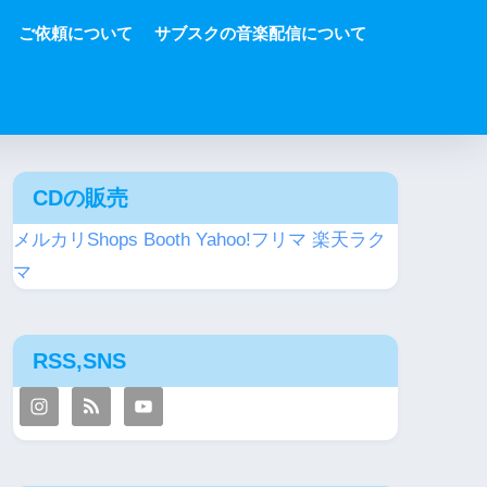
ご依頼について
サブスクの音楽配信について
CDの販売
メルカリShops
Booth
Yahoo!フリマ
楽天ラク
マ
RSS,SNS