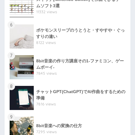
ムソフト3選
11332 views
6
ポケモンスリープのうとうと・すやすや・ぐっ
すりの違い
8122 views
7
8bit音楽の作り方講座その1-ファミコン、ゲー
ムボーイ-
7845 views
8
チャットGPT(ChatGPT)でAI作曲をするための
準備
7816 views
9
8bit音楽への変換の仕方
7295 views