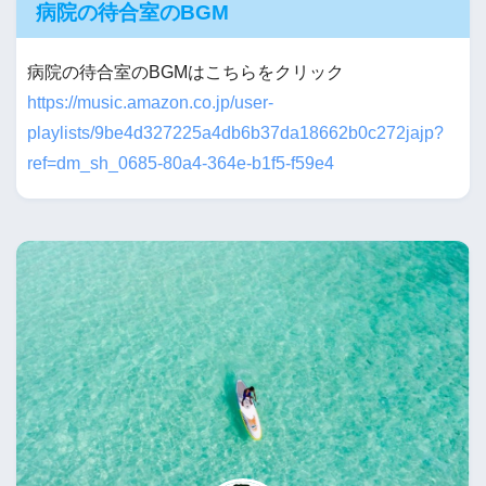
病院の待合室のBGM
病院の待合室のBGMはこちらをクリック
https://music.amazon.co.jp/user-
playlists/9be4d327225a4db6b37da18662b0c272jajp?
ref=dm_sh_0685-80a4-364e-b1f5-f59e4