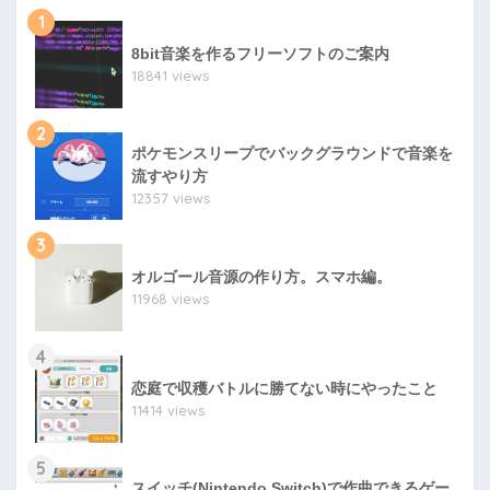
1
8bit音楽を作るフリーソフトのご案内
18841 views
2
ポケモンスリープでバックグラウンドで音楽を
流すやり方
12357 views
3
オルゴール音源の作り方。スマホ編。
11968 views
4
恋庭で収穫バトルに勝てない時にやったこと
11414 views
5
スイッチ(Nintendo Switch)で作曲できるゲー