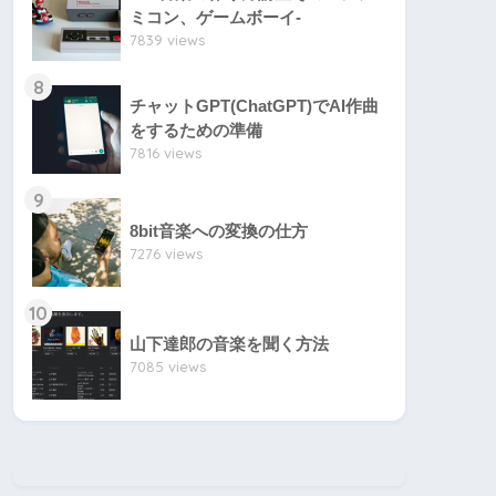
ミコン、ゲームボーイ-
7839 views
8
チャットGPT(ChatGPT)でAI作曲
をするための準備
7816 views
9
8bit音楽への変換の仕方
7276 views
10
山下達郎の音楽を聞く方法
7085 views