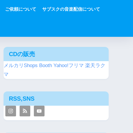
ご依頼について
サブスクの音楽配信について
CDの販売
メルカリShops
Booth
Yahoo!フリマ
楽天ラク
マ
RSS,SNS