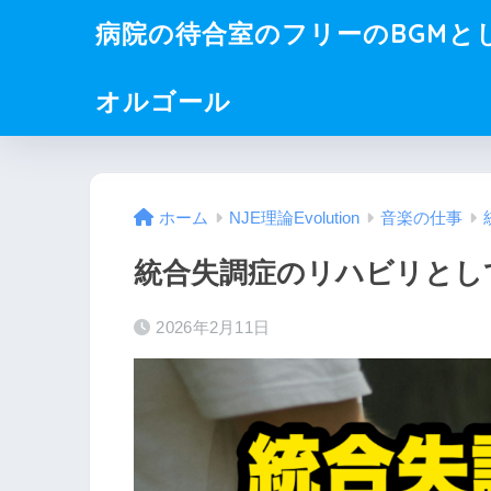
病院の待合室のフリーのBGMと
オルゴール
ホーム
NJE理論Evolution
音楽の仕事
統合失調症のリハビリとし
2026年2月11日