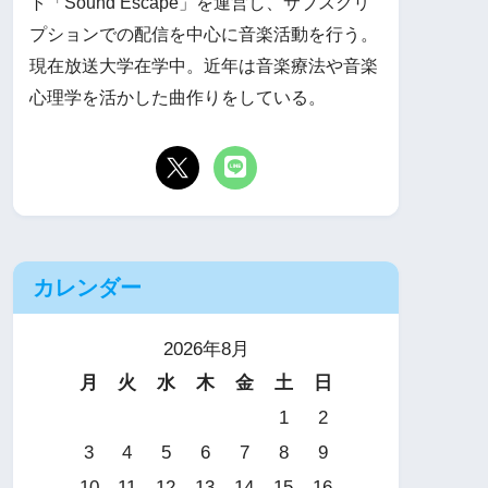
ト「Sound Escape」を運営し、サブスクリ
プションでの配信を中心に音楽活動を行う。
現在放送大学在学中。近年は音楽療法や音楽
心理学を活かした曲作りをしている。
カレンダー
2026年8月
月
火
水
木
金
土
日
1
2
3
4
5
6
7
8
9
10
11
12
13
14
15
16