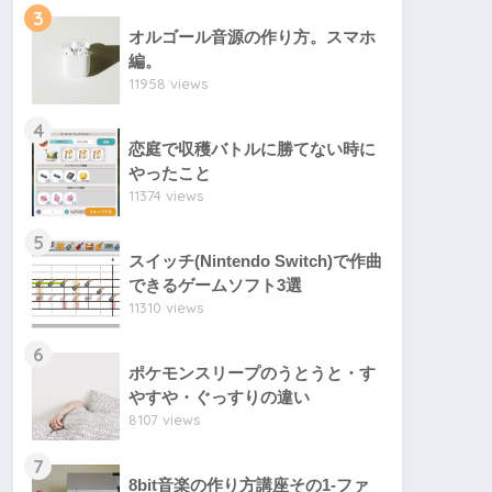
3
オルゴール音源の作り方。スマホ
編。
11958 views
4
恋庭で収穫バトルに勝てない時に
やったこと
11374 views
5
スイッチ(Nintendo Switch)で作曲
できるゲームソフト3選
11310 views
6
ポケモンスリープのうとうと・す
やすや・ぐっすりの違い
8107 views
7
8bit音楽の作り方講座その1-ファ