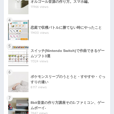
オルゴール音源の作り方。スマホ編。
11966 views
4
恋庭で収穫バトルに勝てない時にやったこと
11400 views
5
スイッチ(Nintendo Switch)で作曲できるゲー
ムソフト3選
11324 views
6
ポケモンスリープのうとうと・すやすや・ぐっ
すりの違い
8117 views
7
8bit音楽の作り方講座その1-ファミコン、ゲー
ムボーイ-
7842 views