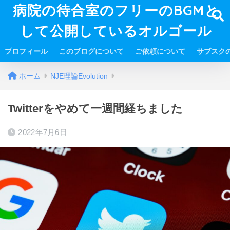
病院の待合室のフリーのBGMと
して公開しているオルゴール
プロフィール
このブログについて
ご依頼について
サブスク
ホーム
NJE理論Evolution
Twitterをやめて一週間経ちました
2022年7月6日