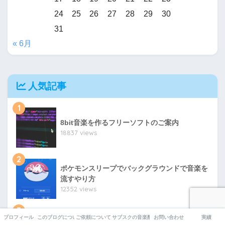
24
25
26
27
28
29
30
31
« 6月
人気記事
1
8bit音楽を作るフリーソフトのご案内
18837 views
2
ポケモンスリープでバックグラウンドで音楽を
流すやり方
12352 views
3
プロフィール
このブログについて
ご依頼について
サブスクの音楽配信について
お問い合わせ
実績
オルゴール音源の作り方。スマホ編。