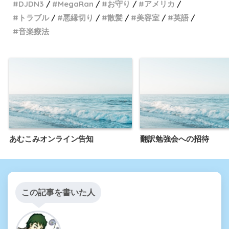
DJDN3
MegaRan
お守り
アメリカ
トラブル
悪縁切り
散髪
美容室
英語
音楽療法
あむこみオンライン告知
翻訳勉強会への招待
この記事を書いた人