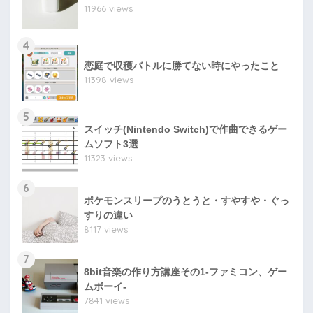
11966 views
4
恋庭で収穫バトルに勝てない時にやったこと
11398 views
5
スイッチ(Nintendo Switch)で作曲できるゲー
ムソフト3選
11323 views
6
ポケモンスリープのうとうと・すやすや・ぐっ
すりの違い
8117 views
7
8bit音楽の作り方講座その1-ファミコン、ゲー
ムボーイ-
7841 views