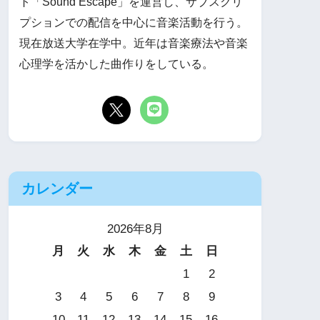
ト「Sound Escape」を運営し、サブスクリ
プションでの配信を中心に音楽活動を行う。
現在放送大学在学中。近年は音楽療法や音楽
心理学を活かした曲作りをしている。
カレンダー
2026年8月
月
火
水
木
金
土
日
1
2
3
4
5
6
7
8
9
10
11
12
13
14
15
16