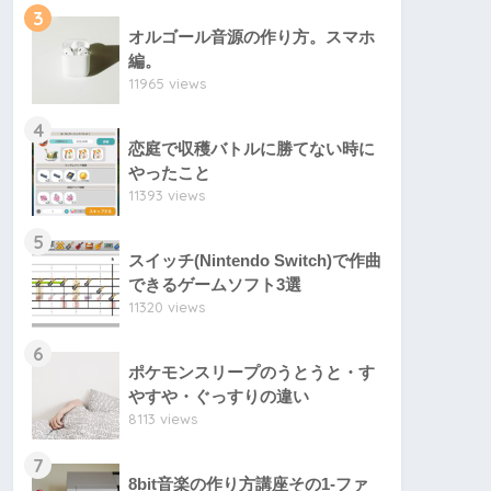
3
オルゴール音源の作り方。スマホ
編。
11965 views
4
恋庭で収穫バトルに勝てない時に
やったこと
11393 views
5
スイッチ(Nintendo Switch)で作曲
できるゲームソフト3選
11320 views
6
ポケモンスリープのうとうと・す
やすや・ぐっすりの違い
8113 views
7
8bit音楽の作り方講座その1-ファ