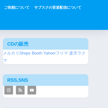
ご依頼について
サブスクの音楽配信について
CDの販売
メルカリShops
Booth
Yahoo!フリマ
楽天ラク
マ
RSS,SNS