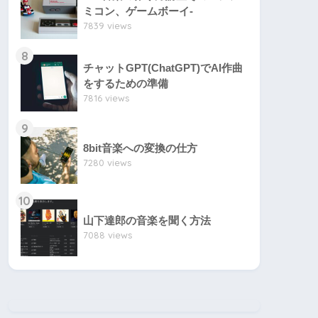
ミコン、ゲームボーイ-
7839 views
8
チャットGPT(ChatGPT)でAI作曲
をするための準備
7816 views
9
8bit音楽への変換の仕方
7280 views
10
山下達郎の音楽を聞く方法
7088 views