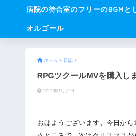
病院の待合室のフリーのBGMと
オルゴール
ホーム
日記
RPGツクールMVを購入し
2021年11月1日
おはようございます。今日から
うところで、次はクリスマスが