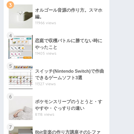
3
オルゴール音源の作り方。スマホ
編。
11966 views
4
恋庭で収穫バトルに勝てない時に
やったこと
11405 views
5
スイッチ(Nintendo Switch)で作曲
できるゲームソフト3選
11327 views
6
ポケモンスリープのうとうと・す
やすや・ぐっすりの違い
8118 views
7
8bit音楽の作り方講座その1-ファ