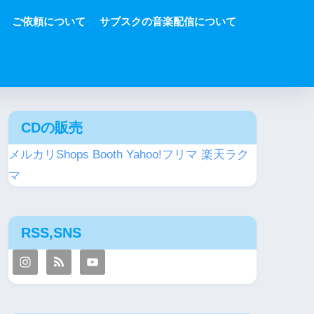
ご依頼について
サブスクの音楽配信について
CDの販売
メルカリShops
Booth
Yahoo!フリマ
楽天ラク
マ
RSS,SNS