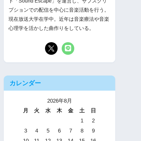
ト「Sound Escape」を運営し、サブスクリ
プションでの配信を中心に音楽活動を行う。
現在放送大学在学中。近年は音楽療法や音楽
心理学を活かした曲作りをしている。
カレンダー
2026年8月
月
火
水
木
金
土
日
1
2
3
4
5
6
7
8
9
10
11
12
13
14
15
16