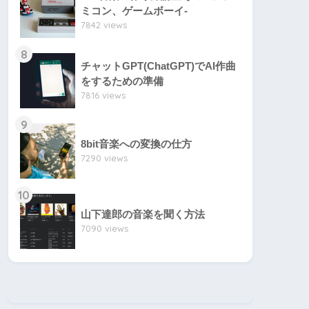
ミコン、ゲームボーイ-
7842 views
8
チャットGPT(ChatGPT)でAI作曲
をするための準備
7816 views
9
8bit音楽への変換の仕方
7290 views
10
山下達郎の音楽を聞く方法
7090 views