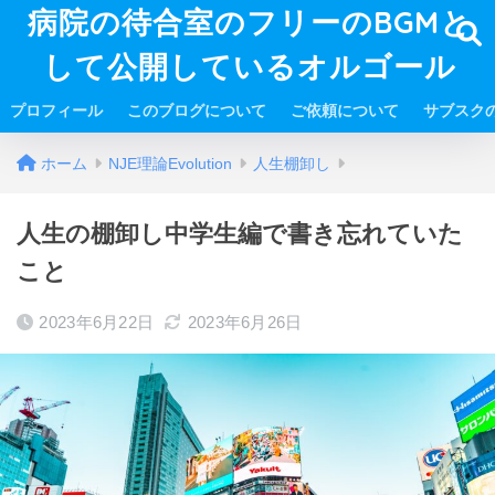
病院の待合室のフリーのBGMと
して公開しているオルゴール
プロフィール
このブログについて
ご依頼について
サブスク
ホーム
NJE理論Evolution
人生棚卸し
人生の棚卸し中学生編で書き忘れていた
こと
2023年6月22日
2023年6月26日