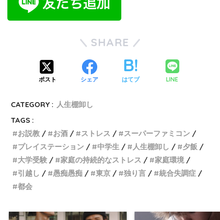
SHARE
LINE
ポスト
シェア
はてブ
CATEGORY :
人生棚卸し
TAGS :
お説教
お酒
ストレス
スーパーファミコン
プレイステーション
中学生
人生棚卸し
夕飯
大学受験
家庭の持続的なストレス
家庭環境
引越し
愚痴愚痴
東京
独り言
統合失調症
都会