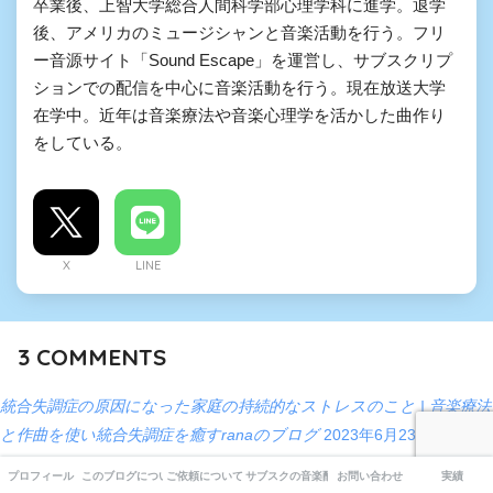
卒業後、上智大学総合人間科学部心理学科に進学。退学
後、アメリカのミュージシャンと音楽活動を行う。フリ
ー音源サイト「Sound Escape」を運営し、サブスクリプ
ションでの配信を中心に音楽活動を行う。現在放送大学
在学中。近年は音楽療法や音楽心理学を活かした曲作り
をしている。
X
LINE
3
COMMENTS
統合失調症の原因になった家庭の持続的なストレスのこと | 音楽療法
と作曲を使い統合失調症を癒すranaのブログ
2023年6月23日
[…] 人生の棚卸し中学生編で書き忘れていたこと 人生の棚卸し中学生
プロフィール
このブログについて
ご依頼について
サブスクの音楽配信について
お問い合わせ
実績