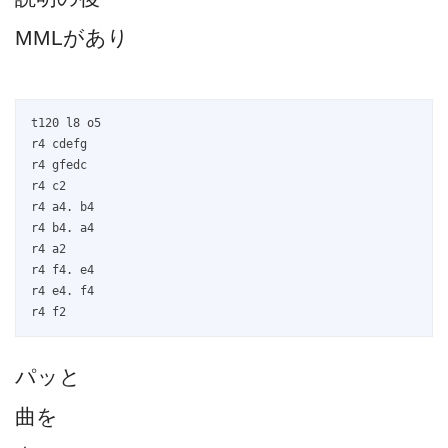
MMLがあり
t120 l8 o5

r4 cdefg

r4 gfedc

r4 c2

r4 a4. b4

r4 b4. a4

r4 a2

r4 f4. e4

r4 e4. f4

r4 f2
パッと
曲を